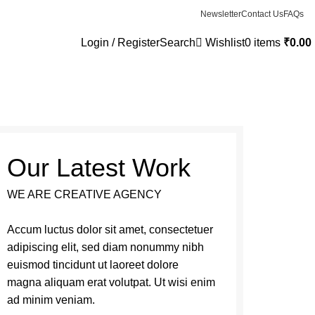
Newsletter
Contact Us
FAQs
Login / Register
Search
Wishlist
0
items
₹
0.00
Our Latest Work
WE ARE CREATIVE AGENCY
Accum luctus dolor sit amet, consectetuer
adipiscing elit, sed diam nonummy nibh
euismod tincidunt ut laoreet dolore
magna aliquam erat volutpat. Ut wisi enim
ad minim veniam.