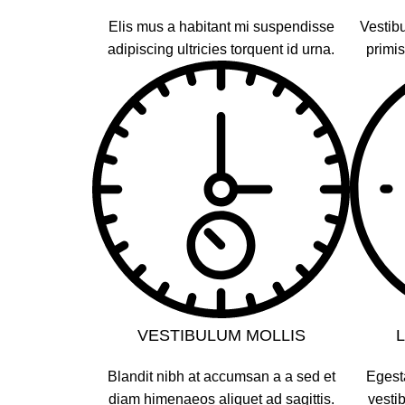
Elis mus a habitant mi suspendisse
Vestibu
adipiscing ultricies torquent id urna.
primis
VESTIBULUM MOLLIS
Blandit nibh at accumsan a a sed et
Egest
diam himenaeos aliquet ad sagittis.
vesti