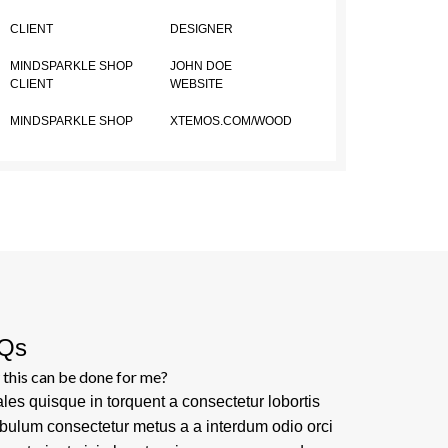
CLIENT
DESIGNER
MINDSPARKLE SHOP
JOHN DOE
CLIENT
WEBSITE
MINDSPARKLE SHOP
XTEMOS.COM/WOOD
Qs
this can be done for me?
les quisque in torquent a consectetur lobortis
ibulum consectetur metus a a interdum odio orci