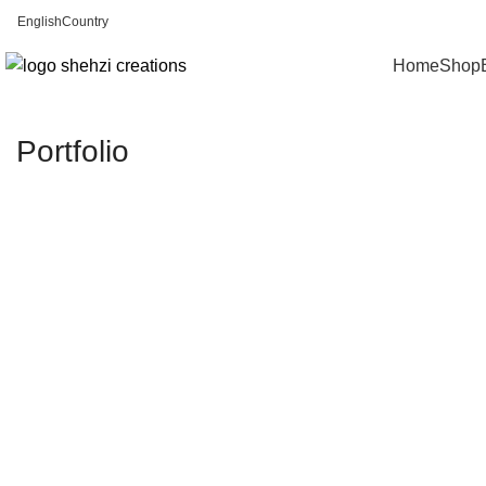
English
Country
FREE SHIPPING FOR ALL ORDERS OF $150
Home
Shop
Portfolio