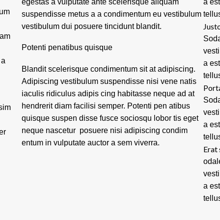
egestas a vulputate ante scelerisque aliquam
a es
tum
suspendisse metus a a condimentum eu vestibulum
tellu
Justo
vestibulum dui posuere tincidunt blandit.
lam
Soda
Potenti penatibus quisque
vest
 a
a es
Blandit scelerisque condimentum sit at adipiscing.
tellu
Adipiscing vestibulum suspendisse nisi vene natis
Port
iaculis ridiculus adipis cing habitasse neque ad at
Soda
hendrerit diam facilisi semper. Potenti pen atibus
ssim
vest
quisque suspen disse fusce sociosqu lobor tis eget
a es
neque nascetur posuere nisi adipiscing condim
er
tellu
entum in vulputate auctor a sem viverra.
Erat 
odal
vest
a es
tellu